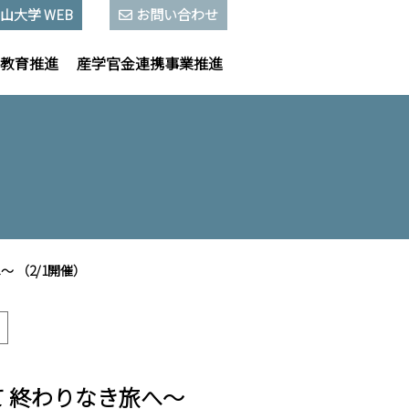
山大学 WEB
お問い合わせ
教育推進
産学官金連携事業推進
 （2/1開催）
 終わりなき旅へ～